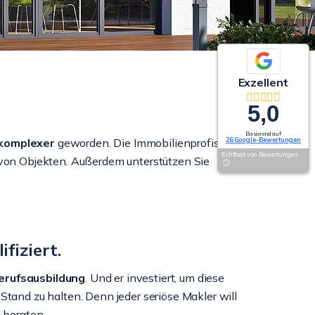
Exzellent
5,0
Basierend auf
26 Google-Bewertungen
komplexer
geworden. Die Immobilienprofis
Echtheit von Bewertungen
von Objekten. Außerdem unterstützen Sie
ifiziert.
Berufsausbildung
. Und er investiert, um diese
tand zu halten. Denn jeder seriöse Makler will
 beraten.